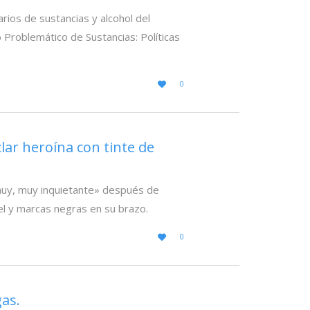
rios de sustancias y alcohol del
Problemático de Sustancias: Políticas
LOVE
0

IT
lar heroína con tinte de
«muy, muy inquietante» después de
el y marcas negras en su brazo.
LOVE
0

IT
gas.