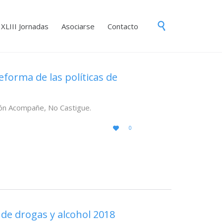
Skip

XLIII Jornadas
Asociarse
Contacto
to
content
forma de las políticas de
ión Acompañe, No Castigue.
LOVE
0

IT
e drogas y alcohol 2018