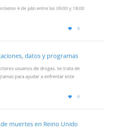
próximo 4 de julio entre las 09:00 y 18:00
LOVE
0

IT
igaciones, datos y programas
ctores usuarios de drogas. Se trata de
ogramas para ayudar a enfrentar este
LOVE
0

IT
 de muertes en Reino Unido