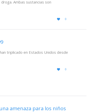
a droga. Ambas sustancias son
LOVE
0

IT
99
an triplicado en Estados Unidos desde
LOVE
0

IT
una amenaza para los niños