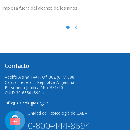
impieza fuera del alcance de los niños
LOVE
0

IT
Contacto
Adolfo Alsina 1441, Of. 302 (C.P.1088)
Capital Federal – República Argentina
Personería Jurídica Nro. 331/90.
CUIT: 30-65504598-4
info@toxicologia.org.ar
Unidad de Toxicología de CABA
0-800-444-8694