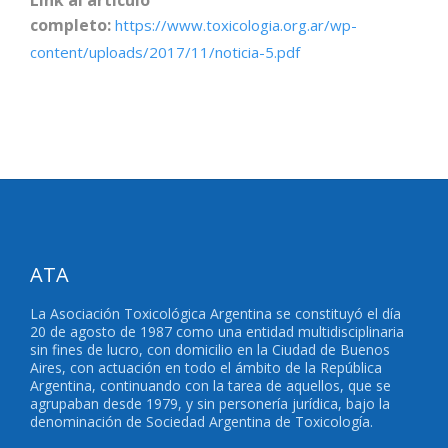
Link al artículo
completo:
https://www.toxicologia.org.ar/wp-
content/uploads/2017/11/noticia-5.pdf
ATA
La Asociación Toxicológica Argentina se constituyó el día
20 de agosto de 1987 como una entidad multidisciplinaria
sin fines de lucro, con domicilio en la Ciudad de Buenos
Aires, con actuación en todo el ámbito de la República
Argentina, continuando con la tarea de aquellos, que se
agrupaban desde 1979, y sin personería jurídica, bajo la
denominación de Sociedad Argentina de Toxicología.