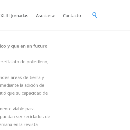
Skip

XLIII Jornadas
Asociarse
Contacto
to
content
co y que en un futuro
eftalato de polietileno,
ndes áreas de tierra y
mediante la adición de
mitió que su capacidad de
mente viable para
 puedan ser reciclados de
emana en la revista