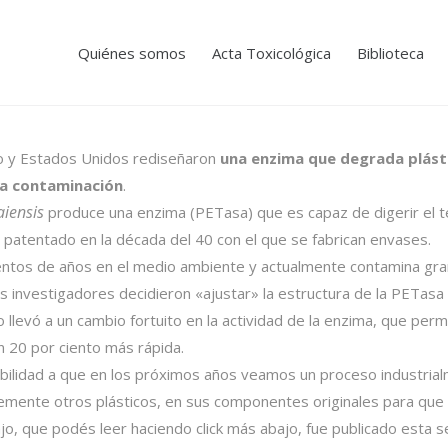
Quiénes somos
Acta Toxicológica
Biblioteca
do y Estados Unidos rediseñaron
una enzima que degrada plásti
 la contaminación
.
aiensis
produce una enzima (PETasa) que es capaz de digerir el ter
o patentado en la década del 40 con el que se fabrican envases.
ientos de años en el medio ambiente y actualmente contamina gra
 investigadores decidieron «ajustar» la estructura de la PETasa 
 llevó a un cambio fortuito en la actividad de la enzima, que per
n 20 por ciento más rápida.
ibilidad a que en los próximos años veamos un proceso industrial
blemente otros plásticos, en sus componentes originales para que
ajo, que podés leer haciendo click más abajo, fue publicado esta s