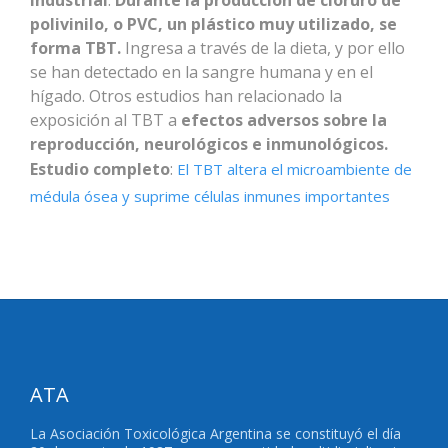
industrial
.
Durante la producción de cloruro de
polivinilo, o PVC, un plástico muy utilizado, se
forma TBT.
Ingresa a través de la dieta, y por ello
se han detectado en la sangre humana y en el
hígado. Otros estudios han relacionado la
exposición al TBT a
efectos adversos sobre la
reproducción, neurológicos e inmunológicos.
Estudio completo
:
El TBT altera el microambiente de
médula ósea y suprime células inmunes importantes
ATA
La Asociación Toxicológica Argentina se constituyó el día