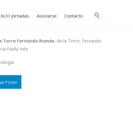
Skip

XLIII Jornadas
Asociarse
Contacto
to
content
la Torre Fernando Román
, de la Torre, Fernando
cia Paola Inés
cología
ar Póster