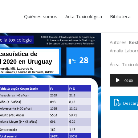
Quiénes somos
Acta Toxicológica
Biblioteca
Autores:
Kes
Amalia Labor
Área: Toxicolo
Reproductor
00:00
de
audio
Descarg