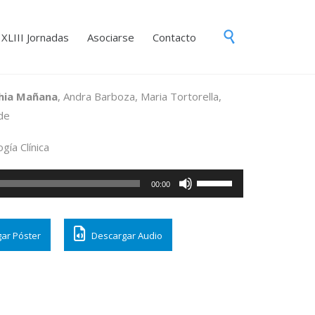
Skip

XLIII Jornadas
Asociarse
Contacto
to
content
hia Mañana
, Andra Barboza, Maria Tortorella,
de
gía Clínica
Utiliza
00:00
las
teclas
ar Póster
Descargar Audio
de
flecha
arriba/abajo
para
aumentar