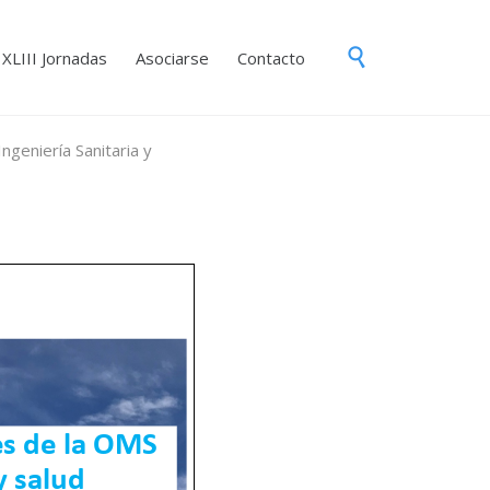
Skip

XLIII Jornadas
Asociarse
Contacto
to
content
ngeniería Sanitaria y