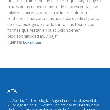
una forma diferente de mercurio, que luego fluye a
través de un espectrómetro de fluorescencia, que
mide su concentración. La primera solución
contiene el mercurio más accesible desde el punto
de vista biológico y por lo tanto más tóxico. Las
formas que restan en la solución tienen
biodisponibilidad muy baja”.
Fuente
:
Econoticias
ATA
La Asociación Toxicológica Argentina se constituyó el día
20 de agosto de 1987 como una entidad multidisciplinaria
sin fines de lucro, con domicilio en la Ciudad de Buenos