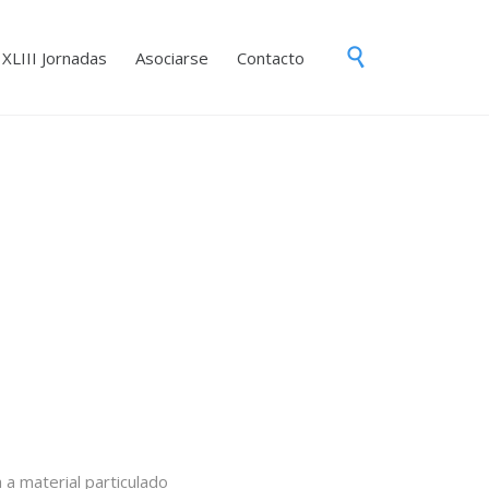
Skip

XLIII Jornadas
Asociarse
Contacto
to
content
 a material particulado