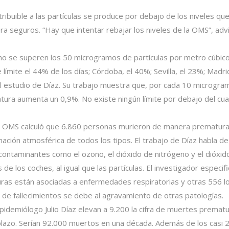
tribuible a las partículas se produce por debajo de los niveles qu
ra seguros. “Hay que intentar rebajar los niveles de la OMS”, adv
 se superen los 50 microgramos de partículas por metro cúbico
límite el 44% de los días; Córdoba, el 40%; Sevilla, el 23%; Madri
l estudio de Díaz. Su trabajo muestra que, por cada 10 microgram
tura aumenta un 0,9%. No existe ningún límite por debajo del cu
la OMS calculó que 6.860 personas murieron de manera prematur
inación atmosférica de todos los tipos. El trabajo de Díaz habla 
contaminantes como el ozono, el dióxido de nitrógeno y el dióxi
 de los coches, al igual que las partículas. El investigador especi
as están asociadas a enfermedades respiratorias y otras 556 l
o de fallecimientos se debe al agravamiento de otras patologías.
 epidemiólogo Julio Díaz elevan a 9.200 la cifra de muertes prematu
plazo. Serían 92.000 muertos en una década. Además de los casi 2