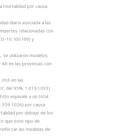
la mortalidad por causa
idad diaria asociada a las
 muertes relacionadas con
CD-10: I00 I99) y
, se utilizaron modelos
y AR en las provincias con
 /m3 en las
(IC del 95%: 1.019.1033)
Esto equivale a un total
: 359 1026) por causa
rtalidad por debajo de los
to que este tipo de
 reforzar las medidas de