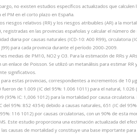
argo, no existen estudios específicos actualizados que calculen 
n el PM en el corto plazo en España.
los riesgos relativos (RR) y los riesgos atribuibles (AR) a la mortal
 registradas en las provincias españolas y calcular el número de
lidad diaria por causas naturales (ICD-10: A00 R99), circulatoria (I
0 J99) para cada provincia durante el período 2000-2009.
iones medias de PM10, NO2 y O3. Para la estimación de RRs y ARs
n un enlace de Poisson. Se utilizó un metanálisis para estimar RR 
te significativos.
 para estas provincias, correspondientes a incrementos de 10 μg
fueron de 1.009 (IC del 95%: 1.006 1011) para el natural, 1.026 
09 (95% IC: 1,006 1012) para la mortalidad por causa circulatoria. 
C del 95%: 852 4354) debido a causas naturales, 651 (IC del 95%
l 95%: 116 1012) por causas circulatorias, con un 90% de esta mo
OMS. Este estudio proporciona una estimación actualizada del efec
 las causas de mortalidad y constituye una base importante para