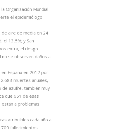
e la Organización Mundial
ierte el epidemiólogo
 de aire de media en 24
d, el 13,5%; y San
os extra, el riesgo
al no se observen daños a
a en España en 2012 por
de 2.683 muertes anuales,
do de azufre, también muy
fica que 651 de esas
o están a problemas
ras atribuibles cada año a
.700 fallecimientos