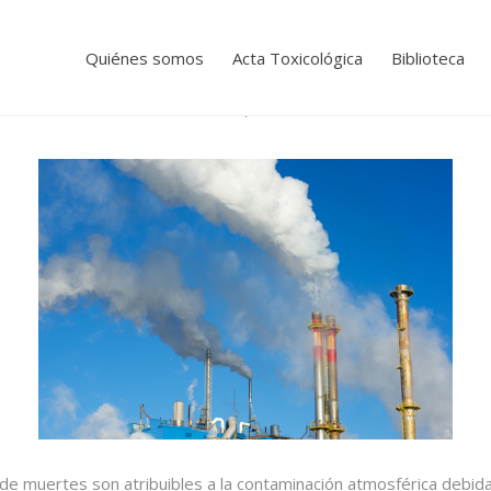
Quiénes somos
Acta Toxicológica
Biblioteca
de muertes son atribuibles a la contaminación atmosférica debida