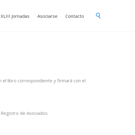
Skip

XLIII Jornadas
Asociarse
Contacto
to
content
 el libro correspondiente y firmará con el
e Registro de Asociados.