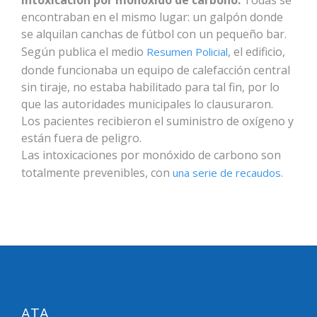
intoxicación por monóxido de carbono.
Todas se
encontraban en el mismo lugar: un galpón donde
se alquilan canchas de fútbol con un pequeño bar.
Según publica el medio
, el edificio,
Resumen Policial
donde funcionaba un equipo de calefacción central
sin tiraje, no estaba habilitado para tal fin, por lo
que las autoridades municipales lo clausuraron.
Los pacientes recibieron el suministro de oxígeno y
están fuera de peligro.
Las intoxicaciones por monóxido de carbono son
totalmente prevenibles, con
una serie de recaudos.
ATA