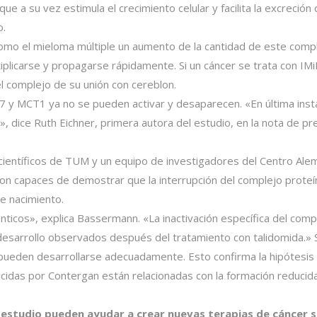
que a su vez estimula el crecimiento celular y facilita la excreció
o.
mo el mieloma múltiple un aumento de la cantidad de este compl
tiplicarse y propagarse rápidamente. Si un cáncer se trata con IMi
l complejo de su unión con cereblon.
7 y MCT1 ya no se pueden activar y desaparecen. «En última insta
, dice Ruth Eichner, primera autora del estudio, en la nota de p
científicos de TUM y un equipo de investigadores del Centro A
n capaces de demostrar que la interrupción del complejo proteí
e nacimiento.
ticos», explica Bassermann. «La inactivación específica del comp
esarrollo observados después del tratamiento con talidomida.» S
pueden desarrollarse adecuadamente. Esto confirma la hipótesis
ucidas por Contergan están relacionadas con la formación reduci
 estudio pueden ayudar a crear nuevas terapias de cáncer si