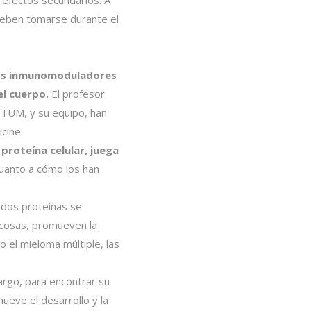
 efectos secundarios. A
deben tomarse durante el
cos inmunomoduladores
el cuerpo.
El profesor
 TUM, y su equipo, han
cine.
proteína celular, juega
cuanto a cómo los han
 dos proteínas se
 cosas, promueven la
 el mieloma múltiple, las
rgo, para encontrar su
ueve el desarrollo y la