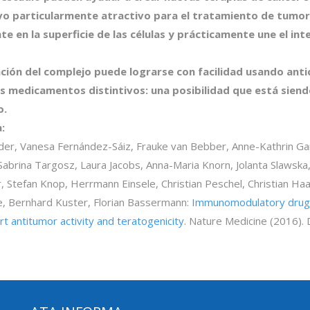
ivo particularmente atractivo para el tratamiento de tumor
e en la superficie de las células y prácticamente une el inte
vación del complejo puede lograrse con facilidad usando an
s medicamentos distintivos: una posibilidad que está sien
o.
:
ider, Vanesa Fernández-Sáiz, Frauke van Bebber, Anne-Kathrin G
Sabrina Targosz, Laura Jacobs, Anna-Maria Knorn, Jolanta Slawska
, Stefan Knop, Herrmann Einsele, Christian Peschel, Christian Haas
e, Bernhard Kuster, Florian Bassermann:
Immunomodulatory drugs
 antitumor activity and teratogenicity.
Nature Medicine (2016).