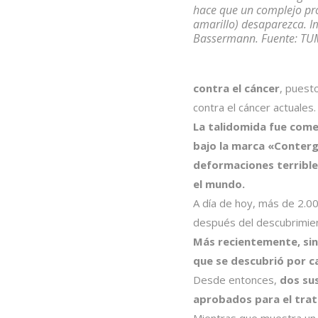
hace que un complejo pro
amarillo) desaparezca. I
Bassermann. Fuente: TU
contra el cáncer
, puest
contra el cáncer actuales.
La talidomida fue come
bajo la marca «Conterg
deformaciones terribles
el mundo.
A día de hoy, más de 2.0
después del descubrimie
Más recientemente, sin
que se descubrió por ca
Desde entonces,
dos sus
aprobados para el trat