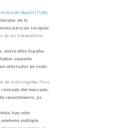
Técnica de Munich (TUM)
lecular de la
antes para las terapias
es de los tratamientos
, entre ellos España,
e haber causado
eron afectados en todo
as de esta tragedia. Poco
 retirado del mercado.
de renacimiento, ya
omida, han sido
l mieloma múltiple
.