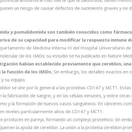
potencial antitumoral más fuerte que la talidomida, tienen menos
uponen un riesgo de causar defectos de nacimiento graves y no 
domida y pomalidomida son también conocidos como fárma
eriva de su capacidad para modificar la respuesta inmune d
partamento de Medicina Interna III del Hospital Universitario de
olecular de los IMiDs; su estudio se ha publicado en Nature Medi
tigación habían establecido previamente que cereblon, una 
la función de los IMiDs.
Sin embargo, los detalles exactos en 
y su equipo.
reblon se une por lo general a las proteínas CD147 y MCT1. Estas
a fabricación de sangre, y en las células inmunes, y entre otras
ismo y la formación de nuevos vasos sanguíneos. En cánceres como
nen niveles particularmente altos de CD147 y MCT1.
producen en pareja, formando un complejo proteínico. Sin emba
equieren la ayuda de cereblon. La unión a la proteína cereblon prom