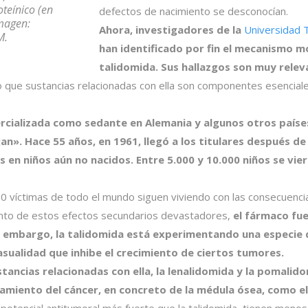
teínico (en
defectos de nacimiento se desconocían.
magen:
Ahora, investigadores de la
Universidad 
M.
han identificado por fin el mecanismo mo
talidomida. Sus hallazgos son muy relev
o que sustancias relacionadas con ella son componentes esencial
rcializada como sedante en Alemania y algunos otros países
an». Hace 55 años, en 1961, llegó a los titulares después d
 en niños aún no nacidos. Entre 5.000 y 10.000 niños se vi
00 víctimas de todo el mundo siguen viviendo con las consecuenci
nto de estos efectos secundarios devastadores,
el fármaco fue
 embargo, la talidomida está experimentando una especie 
sualidad que inhibe el crecimiento de ciertos tumores.
tancias relacionadas con ella, la lenalidomida y la pomalid
amiento del cáncer, en concreto de la médula ósea, como e