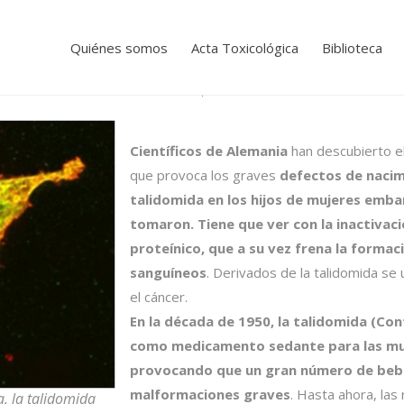
Quiénes somos
Acta Toxicológica
Biblioteca
Científicos de Alemania
han descubierto e
que provoca los graves
defectos de nacim
talidomida en los hijos de mujeres emba
tomaron. Tiene que ver con la inactivac
proteínico, que a su vez frena la formac
sanguíneos
. Derivados de la talidomida se
el cáncer.
En la década de 1950, la talidomida (Con
como medicamento sedante para las mu
provocando que un gran número de beb
malformaciones graves
. Hasta ahora, las
a, la talidomida