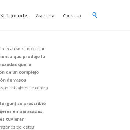
Skip

XLIII Jornadas
Asociarse
Contacto
to
content
l mecanismo molecular
iento que produjo la
razadas que la
ión de un complejo
ión de vasos
 usan actualmente contra
tergan) se prescribió
jeres embarazadas,
és tuvieran
 razones de estos