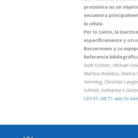
proteínico es un objet
encuentra principalment
la célula.
Por lo tanto, la inacti
específicamente y otro
Bassermann y su equip
Referencia bibliográfica
Ruth Eichner, Michael He
Martina Rudelius, Bianca-
Germing, Christian Langer
Schmid, Katharina S Götz
CD147–MCT1 axis to exert