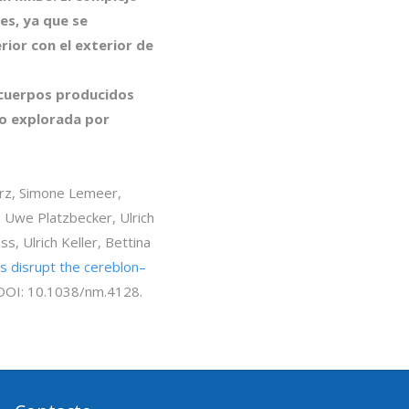
es, ya que se
rior con el exterior de
ticuerpos producidos
do explorada por
arz, Simone Lemeer,
, Uwe Platzbecker, Ulrich
s, Ulrich Keller, Bettina
 disrupt the cereblon–
 DOI: 10.1038/nm.4128.