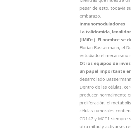
Mientras que muestra un 
pesar de esto, todavía s
embarazo.
Inmunomoduladores
La talidomida, lenali
(IMiDs). El nombre se d
Florian Bassermann, el De
estudiado el mecanismo m
Otros equipos de inves
un papel importante en 
desarrollado Bassermann 
Dentro de las células, ce
producen normalmente en l
proliferación, el metabol
células tumorales contie
CD147 y MCT1 siempre se 
otra mitad y activarse, r