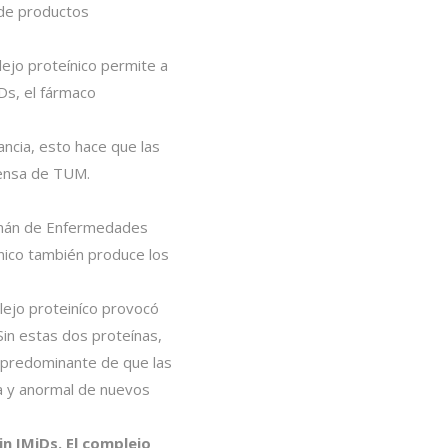
n de productos
ejo proteínico permite a
Ds, el fármaco
ncia, esto hace que las
rensa de TUM.
lemán de Enfermedades
nico también produce los
lejo proteiníco provocó
in estas dos proteínas,
 predominante de que las
da y anormal de nuevos
n IMiDs. El complejo