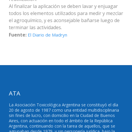
Al finalizar la aplicación se deben lavar y enjuagar
todos los elementos utilizados para medir y mezclar
el agroquímico, y es aconsejable bañarse luego de
terminar las actividades.
Fuente:
El Diario de Madryn
ATA
La Asociación Toxicológica Argentina se constituyó el día
20 de agosto de 1987 como una entidad multidisciplinaria
sin fines de lucro, con domicilio en la Ciudad de Buenos
Aires, con actuación en todo el ámbito de la República
Argentina, continuando con la tarea de aquellos, que se
agrupaban desde 1979, y sin personería jurídica, bajo la