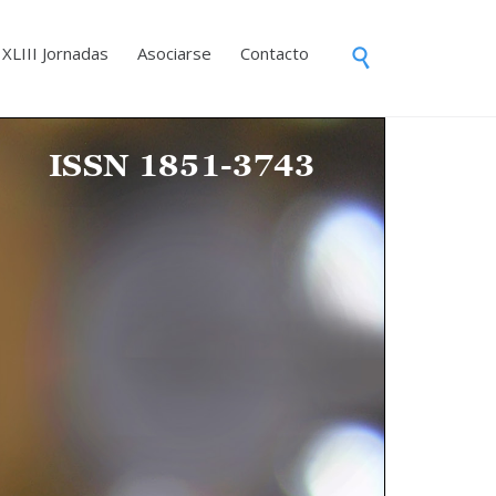
Skip
XLIII Jornadas
Asociarse
Contacto

to
content