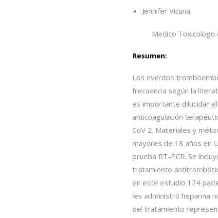
Jennifer Vicuña
Medico Toxicologo c
Resumen:
Los eventos tromboembóli
frecuencia según la liter
es importante dilucidar el
anticoagulación terapéuti
CoV 2. Materiales y méto
mayores de 18 años en UC
prueba RT-PCR. Se incluyó
tratamiento antitrombótic
en este estudio 174 pacie
les administró heparina n
del tratamiento represen