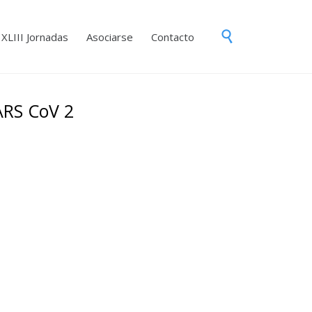
Skip

XLIII Jornadas
Asociarse
Contacto
to
content
ARS CoV 2