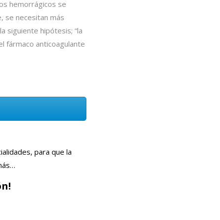
tos hemorrágicos se
e, se necesitan más
a siguiente hipótesis; “la
el fármaco anticoagulante
alidades, para que la
 más…
ón!