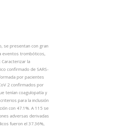
o, se presentan con gran
a a eventos trombóticos,
 Caracterizar la
stico confirmado de SARS-
nformada por pacientes
CoV 2 confirmados por
ue tenían coagulopatía y
iterios para la inclusión
ación con 47.1%. A 115 se
ciones adversas derivadas
icos fueron el 37.36%,