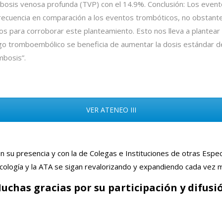
osis venosa profunda (TVP) con el 14.9%. Conclusión: Los even
ecuencia en comparación a los eventos trombóticos, no obstant
icos para corroborar este planteamiento. Esto nos lleva a plantear l
go tromboembólico se beneficia de aumentar la dosis estándar d
mbosis”.
VER ATENEO III
 su presencia y con la de Colegas e Instituciones de otras Especi
cología y la ATA se sigan revalorizando y expandiendo cada vez
uchas gracias por su participación y difusi