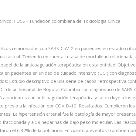
línico, FUCS – Fundación colombiana de Toxicología Clínica
cos relacionados con SARS-CoV-2 en pacientes en estado crític
atura actual. Teniendo en cuenta la tasa de mortalidad relacionad
 papel de la anticoagulación terapéutica en esta entidad. Objetivo:
ca en pacientes en unidad de cuidado intensivo (UCI) con diagnó
dos: Estudio descriptivo de una serie de casos retrospectiva co
I de un hospital de Bogotá, Colombia con diagnóstico de SARS-
 a pacientes con anticoagulación terapéutica y se excluyó a los q
o previo a la infección por COVID-19. Resultados: Cumplieron los cr
ntes. La hipertensión arterial fue la patología de mayor present
o fraccionada y a 59 heparinas de bajo peso molecular. Las reac
taron el 6.32% de la población. En cuanto a eventos tromboemból