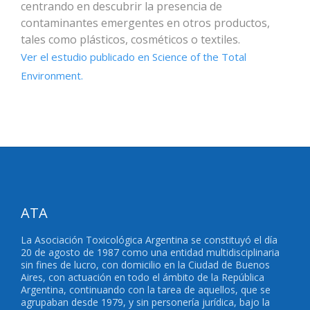
centrando en descubrir la presencia de
contaminantes emergentes en otros productos,
tales como plásticos, cosméticos o textiles.
Ver el estudio publicado en Science of the Total
Environment.
ATA
La Asociación Toxicológica Argentina se constituyó el día
20 de agosto de 1987 como una entidad multidisciplinaria
sin fines de lucro, con domicilio en la Ciudad de Buenos
Aires, con actuación en todo el ámbito de la República
Argentina, continuando con la tarea de aquellos, que se
agrupaban desde 1979, y sin personería jurídica, bajo la