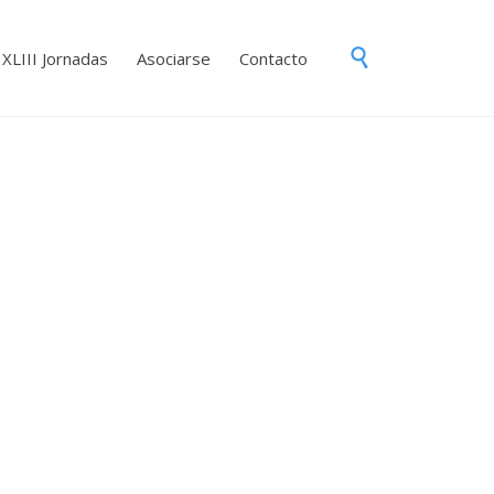
Skip

XLIII Jornadas
Asociarse
Contacto
to
content