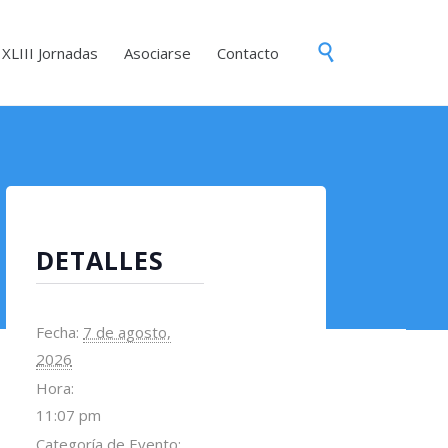
Skip

XLIII Jornadas
Asociarse
Contacto
to
content
DETALLES
Fecha:
7 de agosto,
2026
Hora:
11:07 pm
Categoría de Evento: