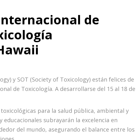
Internacional de
xicología
Hawaii
ogy) y SOT (Society of Toxicology) están felices de
onal de Toxicología. A desarrollarse del 15 al 18 de
toxicológicas para la salud pública, ambiental y
 y educacionales subrayarán la excelencia en
rededor del mundo, asegurando el balance entre los
iones.