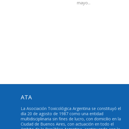
mayo...
ATA
La Asociación Toxicológica Argentina se constituyó el
día 20 de agosto de 1987 como una entidad
multidisciplinaria sin fines de lucro, con domicilio en la
Ciudad de Buenos Aires, con actuación en todo el