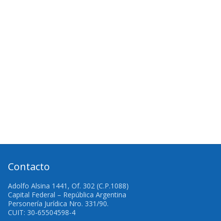
Contacto
Adolfo Alsina 1441, Of. 302 (C.P.1088)
Capital Federal – República Argentina
Personería Jurídica Nro. 331/90.
CUIT: 30-65504598-4