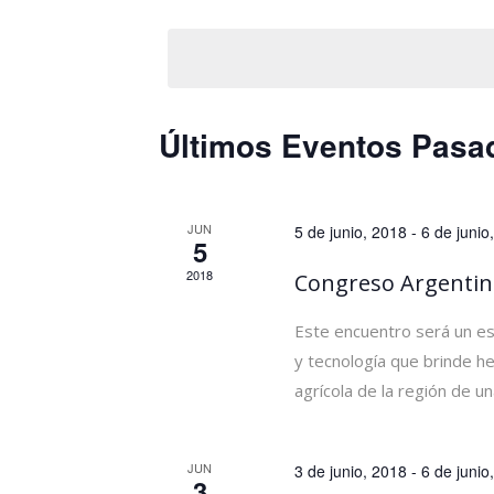
Eventos
Selecciona
Eventos
la
para
fecha.
la
palabra
Calendario
Últimos Eventos Pasa
clave.
de
Eventos
JUN
5 de junio, 2018
-
6 de junio
5
2018
Congreso Argentin
Este encuentro será un es
y tecnología que brinde he
agrícola de la región de u
JUN
3 de junio, 2018
-
6 de junio
3