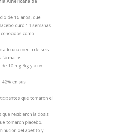
mia Americana de
edio de 16 años, que
 placebo duró 14 semanas
s, conocidos como
ntado una media de seis
s fármacos.
r de 10 mg /kg y a un
el 42% en sus
ticipantes que tomaron el
 que recibieron la dosis
que tomaron placebo.
inución del apetito y