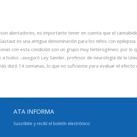
son alentadores, es importante tener en cuenta que el cannabidio
staut es una antigua denominación para los niños con epilepsia 
onas con esta condición son un grupo muy heterogéneo, por lo que
e a todos –aseguró Ley Sander, profesor de neurología de la Uni
más duró 14 semanas, lo que no suficiente para evaluar el efecto
ATA INFORMA
Suscribite y recibí el boletín electrónico