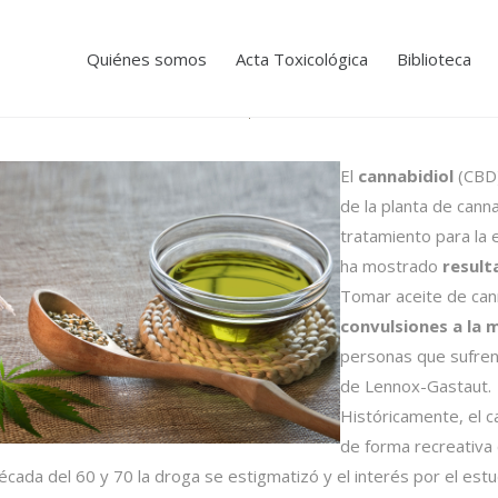
Quiénes somos
Acta Toxicológica
Biblioteca
El
cannabidiol
(CBD)
de la planta de can
tratamiento para la ep
ha mostrado
result
Tomar aceite de can
convulsiones a la 
personas que sufren
de Lennox-Gastaut.
Históricamente, el c
de forma recreativa
década del 60 y 70 la droga se estigmatizó y el interés por el es