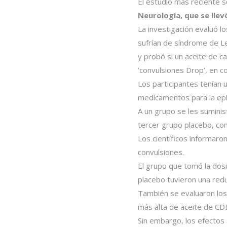
El estudio más reciente 
Neurología, que se llev
La investigación evaluó 
sufrían de síndrome de L
y probó si un aceite de c
‘convulsiones Drop’, en c
Los participantes tenían
medicamentos para la epi
A un grupo se les suminis
tercer grupo placebo, co
Los científicos informaro
convulsiones.
El grupo que tomó la dos
placebo tuvieron una redu
También se evaluaron los 
más alta de aceite de CD
Sin embargo, los efectos