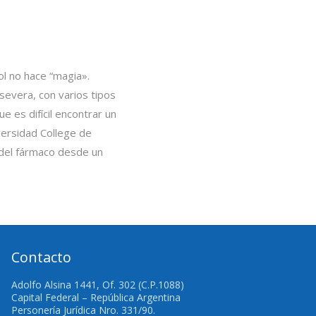
l no hace “magia».
severa, con varios tipos
 es difícil encontrar un
versidad College de
 del fármaco desde un
Contacto
Adolfo Alsina 1441, Of. 302 (C.P.1088)
Capital Federal – República Argentina
Personería Jurídica Nro. 331/90.