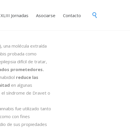
Skip

XLIII Jornadas
Asociarse
Contacto
to
content
, una molécula extraída
nabis probada como
ilepsia difícil de tratar,
ados prometedores.
nabidiol
reduce las
mitad
en algunas
 el síndrome de Dravet o
annabis fue utilizado tanto
 como con fines
tudio de sus propiedades