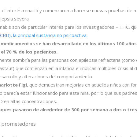
s, el interés renació y comenzaron a hacerse nuevas pruebas de
ilepsia severa.
is son de particular interés para los investigadores – THC, que 
(CBD), la principal sustancia no psicoactiva.
medicamentos se han desarrollado en los últimos 100 años p
n el 70 % de los pacientes.
rmente sombría para las personas con epilepsia refractaria (como
aut) que comienzan en la infancia e implican múltiples crisis al d
desarrollo y alteraciones del comportamiento.
arlotte Figi
, que demuestran mejorías en aquellos niños con fo
nto parecía estar funcionando para esta niña, por lo que sus padr
D en altas concentraciones.
aques pasaron de alrededor de 300 por semana a dos o tres
s prometedores