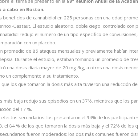
sobre el tema se presentó en la
69° Reunión Anual de la Acade
ó a cabo en Boston.
los beneficios de cannabidiol en 225 personas con una edad prom
ennox-Gastaut. El estudio aleatorio, doble ciego, controlado con
annabidiol redujo el número de un tipo específico de convulsione
omparación con un placebo.
 un promedio de 85 ataques mensuales y previamente habían inte
lepsia. Durante el estudio, estaban tomando un promedio de tre
tró una dosis diaria mayor de 20 mg /kg, a otros una dosis meno
mo un complemento a su tratamiento.
n que los que tomaron la dosis más alta tuvieron una reducción d
is más baja redujo sus episodios en un 37%, mientras que los par
cción del 17 %.
efectos secundarios: los presentaron el 94% de los participantes
B, el 84 % de los que tomaron la dosis más baja y el 72% de los 
 secundarios fueron moderados: los dos más comunes fueron dism