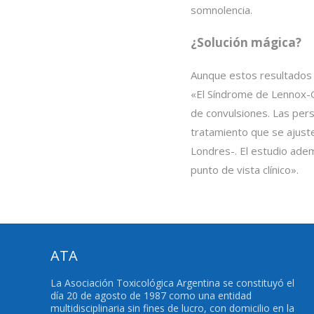
somnolencia.
¿Solución mágica?
Aunque estos resultados 
«El Síndrome de Lennox-Ga
de convulsiones. Las pers
tratamiento que se ajust
Londres-. El estudio ade
punto de vista clínico».
ATA
La Asociación Toxicológica Argentina se constituyó el
día 20 de agosto de 1987 como una entidad
multidisciplinaria sin fines de lucro, con domicilio en la