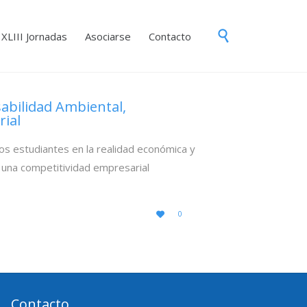
Skip

XLIII Jornadas
Asociarse
Contacto
to
content
abilidad Ambiental,
rial
os estudiantes en la realidad económica y
 una competitividad empresarial
LOVE
0

IT
Contacto