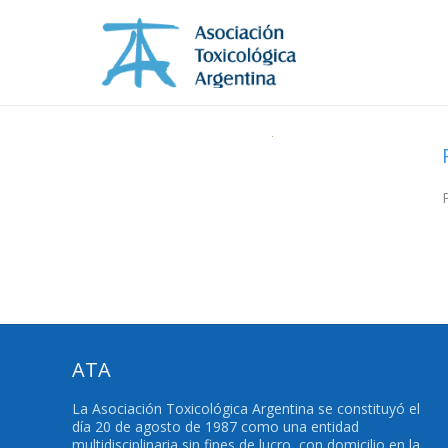
ATA
La Asociación Toxicológica Argentina se constituyó el
día 20 de agosto de 1987 como una entidad
multidisciplinaria sin fines de lucro, con domicilio en la