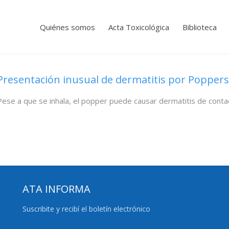
Quiénes somos
Acta Toxicológica
Biblioteca
Presentación inusual de dermatitis por Poppers
Pese a que se inhala, el popper puede causar dermatitis de contacto
ATA INFORMA
Suscribite y recibí el boletín electrónico