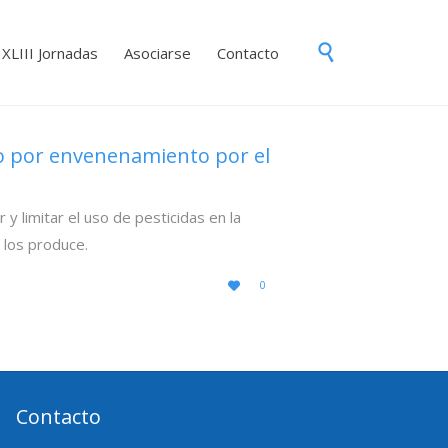
Skip

XLIII Jornadas
Asociarse
Contacto
to
content
o por envenenamiento por el
y limitar el uso de pesticidas en la
e los produce.
LOVE
0

IT
Contacto