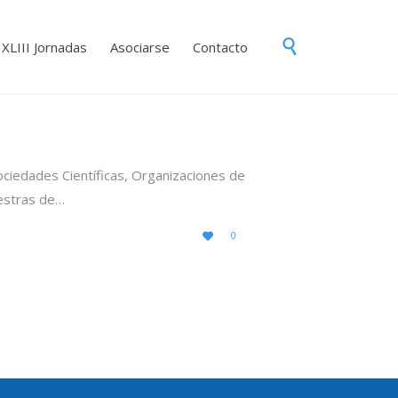
Skip

XLIII Jornadas
Asociarse
Contacto
to
content
ciedades Científicas, Organizaciones de
uestras de…
LOVE
0

IT