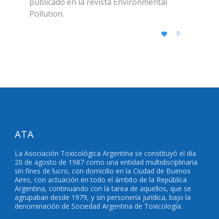
publicado en la revista Environmental
Pollution.
LOVE
0

IT
ATA
La Asociación Toxicológica Argentina se constituyó el día
20 de agosto de 1987 como una entidad multidisciplinaria
sin fines de lucro, con domicilio en la Ciudad de Buenos
Aires, con actuación en todo el ámbito de la República
Argentina, continuando con la tarea de aquellos, que se
agrupaban desde 1979, y sin personería jurídica, bajo la
denominación de Sociedad Argentina de Toxicología.