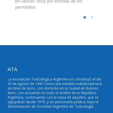
en valores «muy por encima» de los
permitidos.
LOVE
0

IT
ATA
La Asociación Toxicológica Argentina se constituyó el día
20 de agosto de 1987 como una entidad multidisciplinaria
sin fines de lucro, con domicilio en la Ciudad de Buenos
Aires, con actuación en todo el ámbito de la República
Argentina, continuando con la tarea de aquellos, que se
agrupaban desde 1979, y sin personería jurídica, bajo la
denominación de Sociedad Argentina de Toxicología.