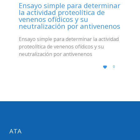
Ensayo simple para determinar
la actividad proteolítica de
venenos ofídicos y su
neutralización por antivenenos
Ensayo simple para determinar la actividad
proteolítica de venenos ofídicos y su
neutralización por antivenenos
LOVE
0

IT
ATA