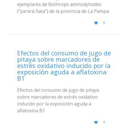
ejemplares de Bothrops ammodytoides
(“yarará ñata”) de la provincia de La Pampa.
LOVE
0

IT
Efectos del consumo de jugo de
pitaya sobre marcadores de
estrés oxidativo inducido por la
exposición aguda a aflatoxina
B1
Efectos del consumo de jugo de pitaya
sobre marcadores de estrés oxidativo
inducido por la exposición aguda a
aflatoxina B1
LOVE
0

IT