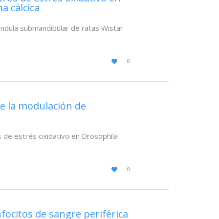
a cálcica
ándula submandibular de ratas Wistar
LOVE
0

IT
re la modulación de
es de estrés oxidativo en Drosophila
LOVE
0

IT
nfocitos de sangre periférica