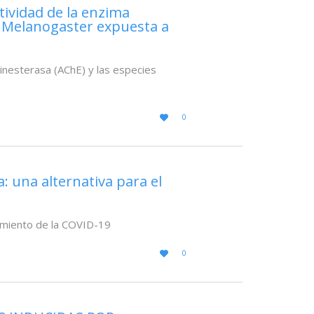
ctividad de la enzima
la Melanogaster expuesta a
linesterasa (AChE) y las especies
LOVE
0

IT
: una alternativa para el
tamiento de la COVID-19
LOVE
0

IT