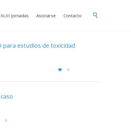
Skip

XLIII Jornadas
Asociarse
Contacto
to
content
 para estudios de toxicidad
LOVE
0

IT
 caso
LOVE
0
IT