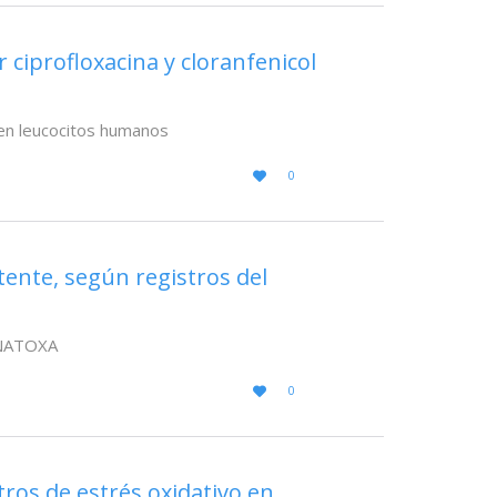
 ciprofloxacina y cloranfenicol
l en leucocitos humanos
LOVE
0

IT
tente, según registros del
CENATOXA
LOVE
0

IT
ros de estrés oxidativo en