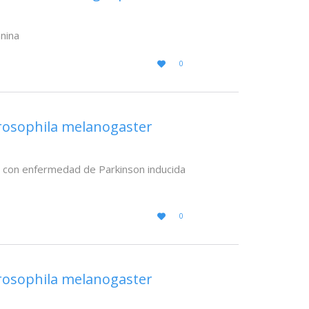
anina
LOVE
0

IT
rosophila melanogaster
 con enfermedad de Parkinson inducida
LOVE
0

IT
rosophila melanogaster