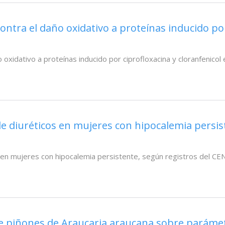
ontra el daño oxidativo a proteínas inducido por
 oxidativo a proteínas inducido por ciprofloxacina y cloranfenico
e diuréticos en mujeres con hipocalemia persis
s en mujeres con hipocalemia persistente, según registros del 
 de piñones de Araucaria araucana sobre parámet