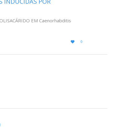
S INDUCIDAS POR
ISACÁRIDO EM Caenorhabditis
LOVE
0

IT
a