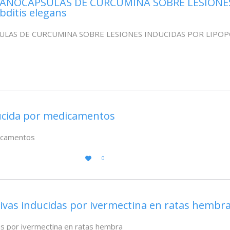
NANOCAPSULAS DE CURCUMINA SOBRE LESIONE
ditis elegans
LAS DE CURCUMINA SOBRE LESIONES INDUCIDAS POR LIPOPOL
ucida por medicamentos
dicamentos
LOVE
0

IT
sivas inducidas por ivermectina en ratas hembr
das por ivermectina en ratas hembra