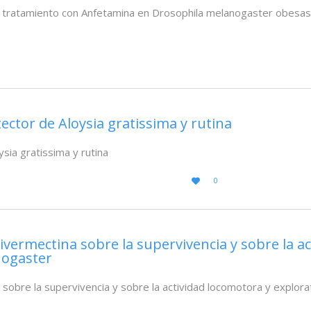
l tratamiento con Anfetamina en Drosophila melanogaster obesas
ctor de Aloysia gratissima y rutina
sia gratissima y rutina
LOVE
0

IT
a ivermectina sobre la supervivencia y sobre la a
nogaster
na sobre la supervivencia y sobre la actividad locomotora y explo