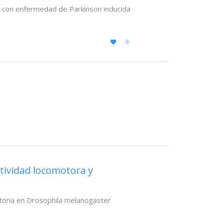
 con enfermedad de Parkinson inducida
LOVE
0

IT
ctividad locomotora y
ratoria en Drosophila melanogaster