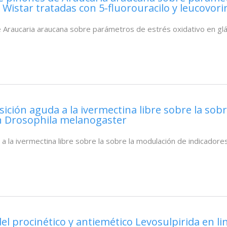
istar tratadas con 5-fluorouracilo y leucovorin
de Araucaria araucana sobre parámetros de estrés oxidativo en gl
osición aguda a la ivermectina libre sobre la sob
en Drosophila melanogaster
 a la ivermectina libre sobre la sobre la modulación de indicador
 del procinético y antiemético Levosulpirida en li