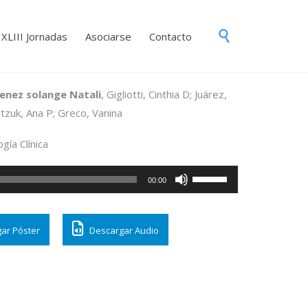
Skip

XLIII Jornadas
Asociarse
Contacto
to
content
enez solange Natali
, Gigliotti, Cinthia D; Juárez,
itzuk, Ana P; Greco, Vanina
gía Clínica
Utiliza
00:00
las
teclas
ar Póster
Descargar Audio
de
flecha
arriba/abajo
para
aumentar