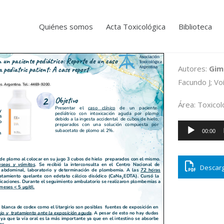
Quiénes somos
Acta Toxicológica
Biblioteca
Autores:
Gim
Facundo J; Vo
Área: Toxicolo
Reproductor
00:00
de
audio
Descarg