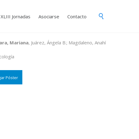
Skip

XLIII Jornadas
Asociarse
Contacto
to
content
ara, Mariana
, Juárez, Ángela B.; Magdaleno, Anahí
cología
ar Póster