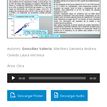
Autores:
González Valeria
, Martínez Samanta Andrea;
Oviedo Laura Verónica
Área: Otra
Reproductor
00:00
00:00
de
audio
Descargar Póster
Descargar Audio