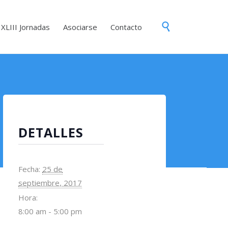
Skip

XLIII Jornadas
Asociarse
Contacto
to
content
DETALLES
Fecha:
25 de
septiembre, 2017
Hora:
8:00 am - 5:00 pm