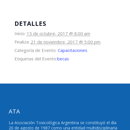
DETALLES
Inicio:
15 de octubre, 2017 @ 8:00 am
Finaliza:
21 de noviembre, 2017 @ 5:00 pm
Categoría de Evento:
Capacitaciones
Etiquetas del Evento:
becas
ATA
La Asociación Toxicológica Argentina se constituyó el día
20 de agosto de 1987 como una entidad multidisciplinaria