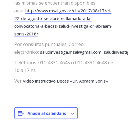
las mismas se encuentran disponibles
aquí:
http://www.msal.gov.ar/dis/2017/08/17/el-
22-de-agosto-se-abre-el-llamado-a-la-
convocatoria-a-becas-salud-investiga-dr-abraam-
sonis-2018/
Por consultas puntuales: Correo
electrónico:
,
saludinvestiga.msal@gmail.com
saludinvest
Teléfonos: 011-4331-4645 o 011-4331-4648 de
10 a 17 hs.
Ver
Video instructivo Becas «Dr. Abraam Sonis»
Añadir al calendario